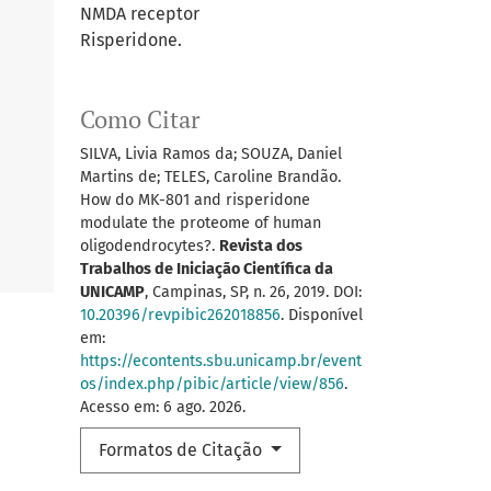
NMDA receptor
Risperidone.
Como Citar
SILVA, Livia Ramos da; SOUZA, Daniel
Martins de; TELES, Caroline Brandão.
How do MK-801 and risperidone
modulate the proteome of human
oligodendrocytes?.
Revista dos
Trabalhos de Iniciação Científica da
UNICAMP
, Campinas, SP, n. 26, 2019. DOI:
10.20396/revpibic262018856
. Disponível
em:
https://econtents.sbu.unicamp.br/event
os/index.php/pibic/article/view/856
.
Acesso em: 6 ago. 2026.
Formatos de Citação