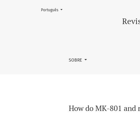
Mudar o idioma. O atual é:
Português
How do MK-801 and risperidone modulate th
Revis
SOBRE
How do MK-801 and r