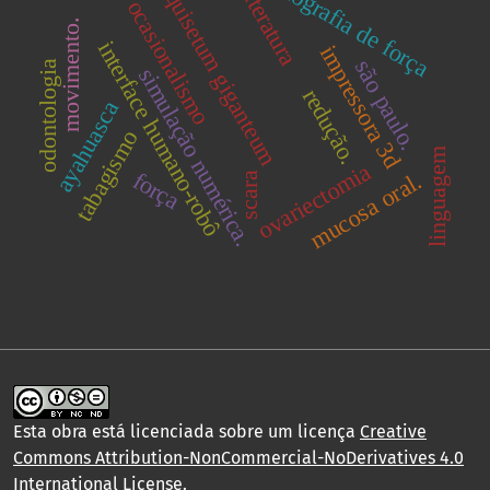
miografia de força
equisetum giganteum
literatura
ocasionalismo
movimento.
interface humano-robô
impressora 3d
são paulo.
odontologia
simulação numérica.
redução.
ayahuasca
tabagismo
linguagem
ovariectomia
força
mucosa oral.
scara
Esta obra está licenciada sobre um licença
Creative
Commons Attribution-NonCommercial-NoDerivatives 4.0
International License
.