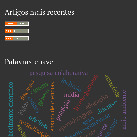
Artigos mais recentes
Palavras-chave
pesquisa colaborativa
livros-gratuitos.
amazônia
inclusão
fracasso
cinema
ensino de ciências.
conhecimento científico
gênero
meio ambiente
mídia
educação
cultura
poluição
discurso
jogos
aprendizagem
professores-entrevista
oficinas
sexo
revitalização
escola rural
literatura.
ensino
ambiente