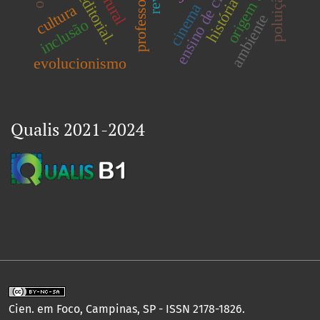
ensino de ciências.
origem da vida
poluição
cinema
cultura
ambiente
inclusão
evolucionismo
Qualis 2021-2024
Cien. em Foco, Campinas, SP - ISSN 2178-1826.