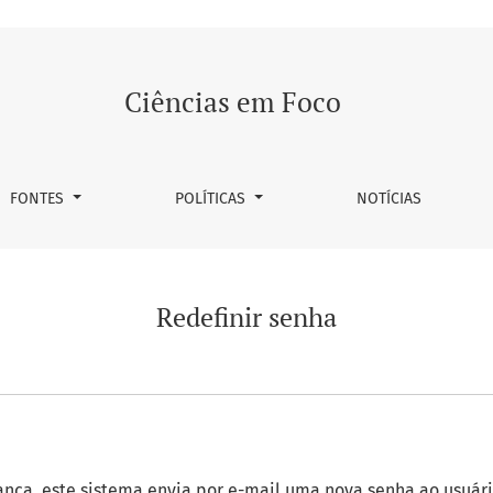
Ciências em Foco
FONTES
POLÍTICAS
NOTÍCIAS
Redefinir senha
ança, este sistema envia por e-mail uma nova senha ao usuár