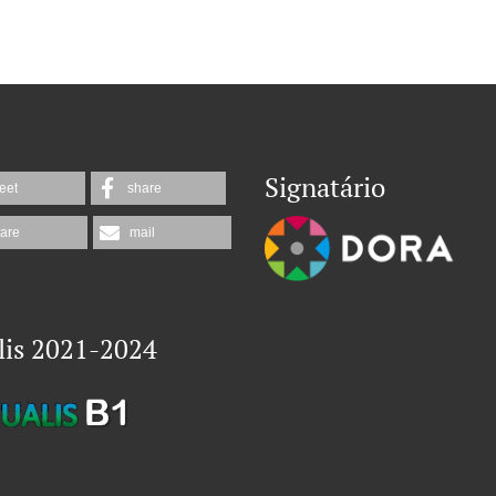
Signatário
eet
share
are
mail
lis 2021-2024