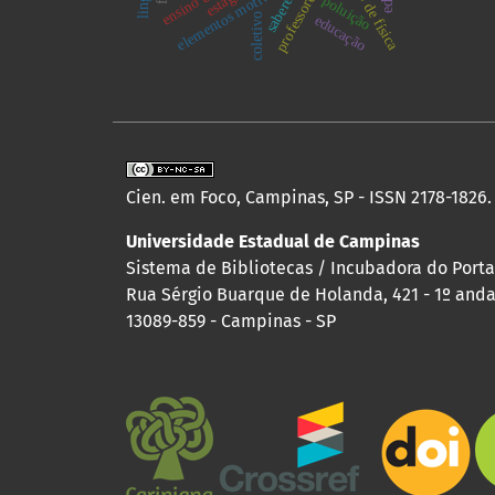
ensino de física
elementos motivacionais
saberes.
poluição
coletivo
educação
Cien. em Foco, Campinas, SP - ISSN 2178-1826.
Universidade Estadual de Campinas
Sistema de Bibliotecas / Incubadora do Porta
Rua Sérgio Buarque de Holanda, 421 - 1º andar
13089-859 - Campinas - SP