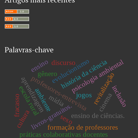
Palavras-chave
evolucionismo
ensino
história da ciência
psicologia ambiental
discurso
gênero
revitalização
professores-entrevista
aprendizagem
inclusão
escola rural
ambiente
jogos
cinema
mídia
fracasso
livros-gratuitos.
cultura
ensino de ciências.
sexo
formação de professores
práticas colaborativas docentes