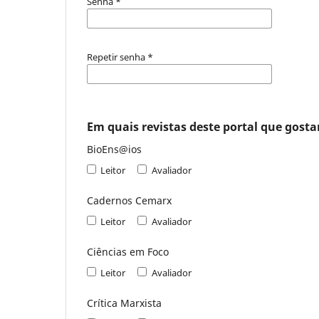
Senha
*
Repetir senha
*
Em quais revistas deste portal que gostar
BioEns@ios
Leitor
Avaliador
Cadernos Cemarx
Leitor
Avaliador
Ciências em Foco
Leitor
Avaliador
Crítica Marxista