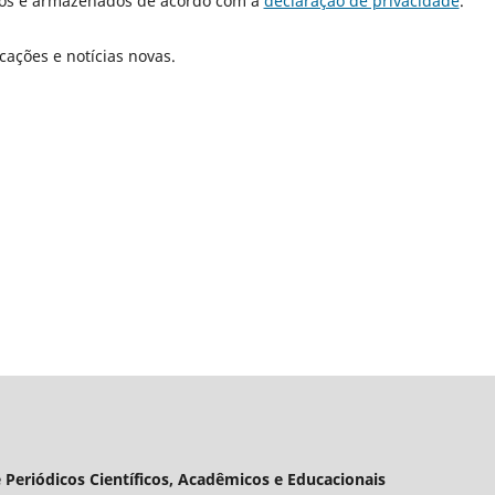
dos e armazenados de acordo com a
declaração de privacidade
.
cações e notícias novas.
 Periódicos Científicos, Acadêmicos e Educacionais