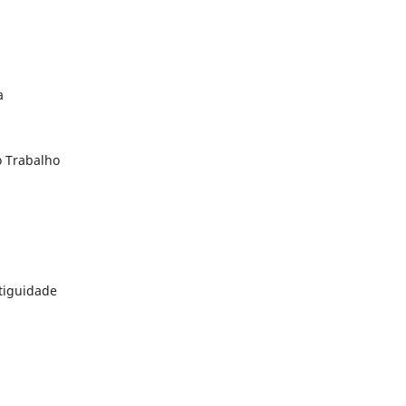
a
o Trabalho
ntiguidade