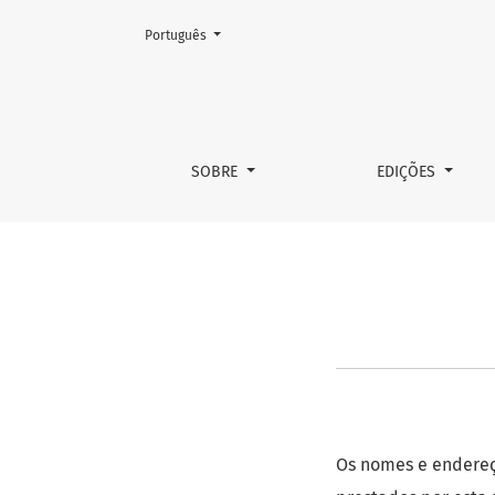
Mudar o idioma. O atual é:
Português
Declaração de Privacidade
SOBRE
EDIÇÕES
Os nomes e endereç