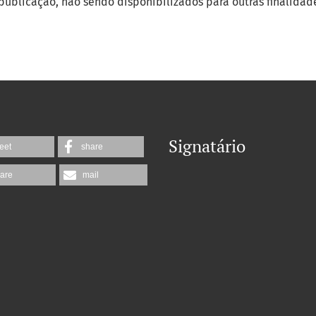
publicação, não sendo disponibilizados para outras finalidade
Signatário
eet
share
are
mail