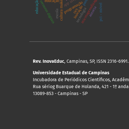
app inventor
microaprendizagem
cultura maker
educação
recusros digitais
programação
pci - móvel
inovação
autoria
tecnologia
tics
escola
Rev. InovaEduc
, Campinas, SP, ISSN 2316-6991.
Universidade Estadual de Campinas
Incubadora de Periódicos Científicos, Acadêm
Rua sériog Buarque de Holanda, 421 - 1º andar
13089-853 - Campinas - SP