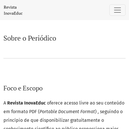
Sobre o Periódico
Revista
InovaEduc
Sobre o Periódico
Foco e Escopo
A
Revista InovaEduc
oferece acesso livre ao seu conteúdo
em formato PDF (
Portable Document Format
) , seguindo o
princípio de que disponibilizar gratuitamente o
conhecimento científico ao público proporciona maior