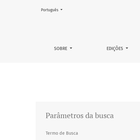
Mudar o idioma. O atual é:
Português
Buscar
SOBRE
EDIÇÕES
Parâmetros da busca
Termo de Busca