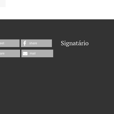
Signatário
eet
share
are
mail