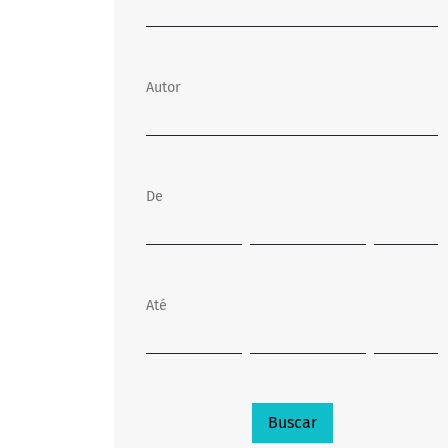
Autor
De
Até
Buscar