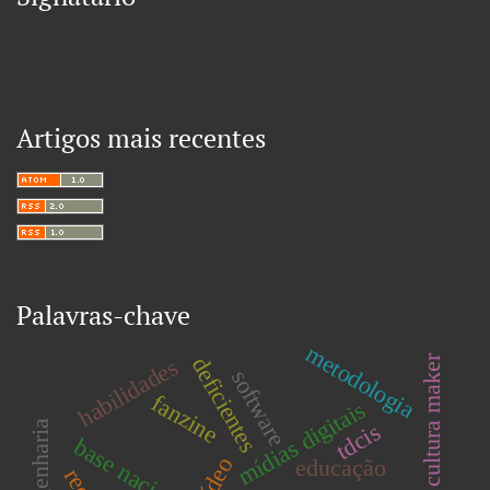
Artigos mais recentes
Palavras-chave
metodologia
cultura maker
deficientes
habilidades
software
fanzine
mídias digitais
tdcis
vídeo
educação