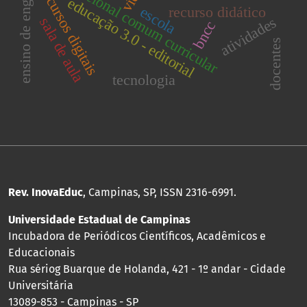
ensino de engenharia
base nacional comum curricular
recursos digitais
educação 3.0 - editorial
escola
recurso didático
atividades
sala de aula
bncc
docentes
tecnologia
Rev. InovaEduc
, Campinas, SP, ISSN 2316-6991.
Universidade Estadual de Campinas
Incubadora de Periódicos Científicos, Acadêmicos e
Educacionais
Rua sériog Buarque de Holanda, 421 - 1º andar - Cidade
Universitária
13089-853 - Campinas - SP