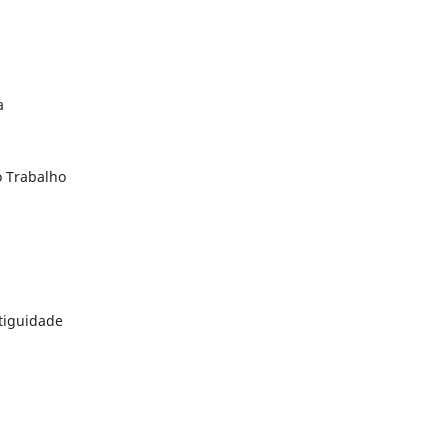
a
o Trabalho
ntiguidade