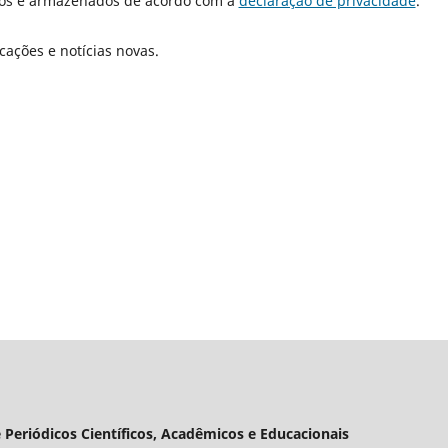
dos e armazenados de acordo com a
declaração de privacidade
.
cações e notícias novas.
 Periódicos Científicos, Acadêmicos e Educacionais