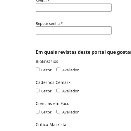
Senha
*
Repetir senha
*
Em quais revistas deste portal que gostar
BioEns@ios
Leitor
Avaliador
Cadernos Cemarx
Leitor
Avaliador
Ciências em Foco
Leitor
Avaliador
Crítica Marxista