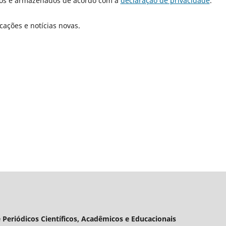
dos e armazenados de acordo com a
declaração de privacidade
.
cações e notícias novas.
 Periódicos Científicos, Acadêmicos e Educacionais