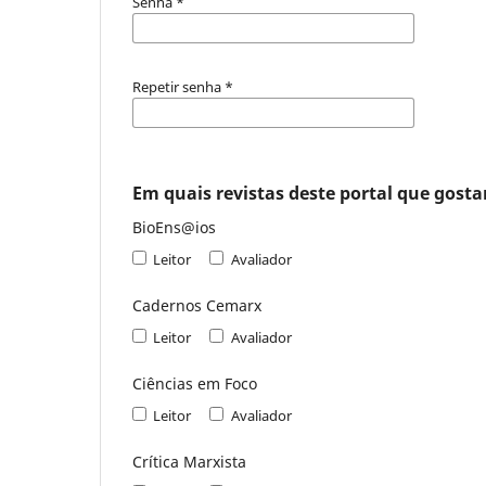
Senha
*
Repetir senha
*
Em quais revistas deste portal que gostar
BioEns@ios
Leitor
Avaliador
Cadernos Cemarx
Leitor
Avaliador
Ciências em Foco
Leitor
Avaliador
Crítica Marxista