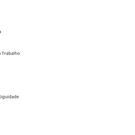
a
o Trabalho
ntiguidade