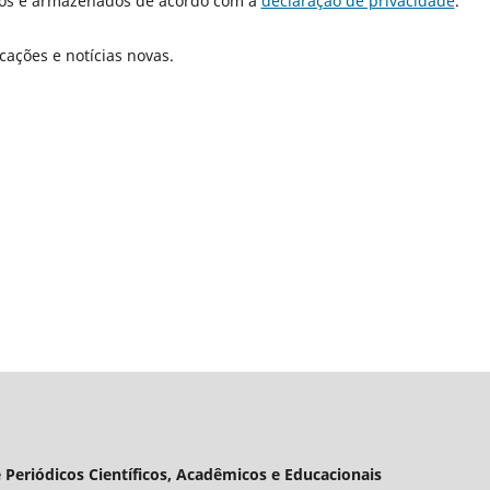
dos e armazenados de acordo com a
declaração de privacidade
.
cações e notícias novas.
 Periódicos Científicos, Acadêmicos e Educacionais