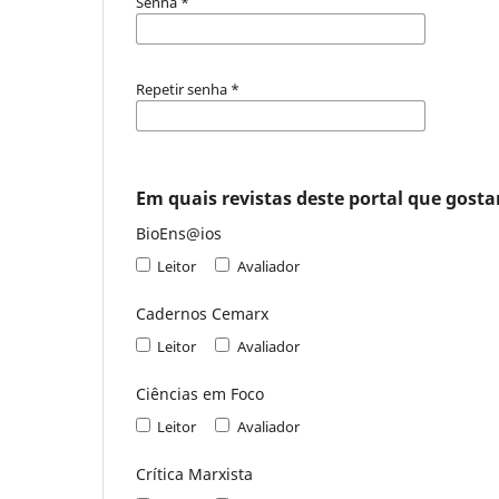
Senha
*
Repetir senha
*
Em quais revistas deste portal que gostar
BioEns@ios
Leitor
Avaliador
Cadernos Cemarx
Leitor
Avaliador
Ciências em Foco
Leitor
Avaliador
Crítica Marxista