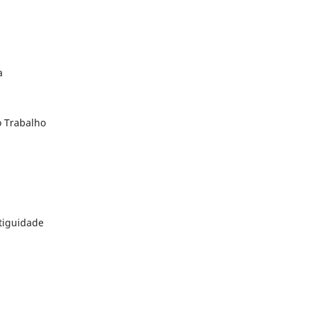
a
o Trabalho
ntiguidade