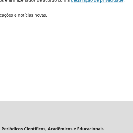
dos e armazenados de acordo com a
declaração de privacidade
.
cações e notícias novas.
 Periódicos Científicos, Acadêmicos e Educacionais