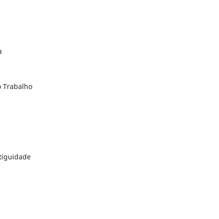
a
o Trabalho
ntiguidade