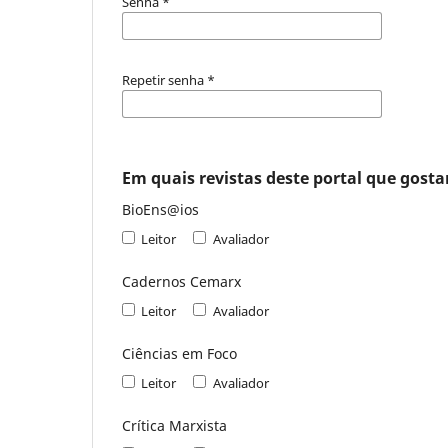
Senha
*
Repetir senha
*
Em quais revistas deste portal que gostar
BioEns@ios
Leitor
Avaliador
Cadernos Cemarx
Leitor
Avaliador
Ciências em Foco
Leitor
Avaliador
Crítica Marxista