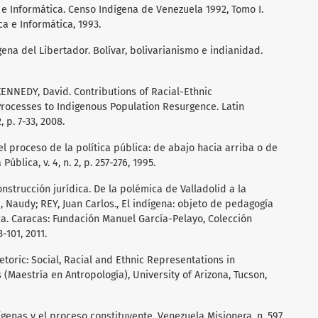
a e Informática. Censo Indígena de Venezuela 1992, Tomo I.
ca e Informática, 1993.
gena del Libertador. Bolívar, bolivarianismo e indianidad.
ENNEDY, David. Contributions of Racial-Ethnic
rocesses to Indigenous Population Resurgence. Latin
 p. 7-33, 2008.
l proceso de la política pública: de abajo hacia arriba o de
ública, v. 4, n. 2, p. 257-276, 1995.
nstrucción jurídica. De la polémica de Valladolid a la
, Naudy; REY, Juan Carlos., El indígena: objeto de pedagogía
ica. Caracas: Fundación Manuel García-Pelayo, Colección
-101, 2011.
toric: Social, Racial and Ethnic Representations in
 (Maestría en Antropología), University of Arizona, Tucson,
ígenas y el proceso constituyente. Venezuela Misionera, n. 597,