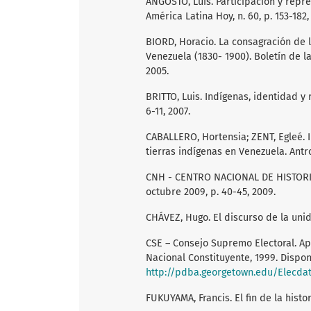
ANGOSTO, Luis. Participación y repr
América Latina Hoy, n. 60, p. 153-182,
BIORD, Horacio. La consagración de l
Venezuela (1830- 1900). Boletín de la
2005.
BRITTO, Luis. Indígenas, identidad y 
6-11, 2007.
CABALLERO, Hortensia; ZENT, Egleé.
tierras indígenas en Venezuela. Antrop
CNH - CENTRO NACIONAL DE HISTORIA
octubre 2009, p. 40-45, 2009.
CHÁVEZ, Hugo. El discurso de la unid
CSE – Consejo Supremo Electoral. A
Nacional Constituyente, 1999. Dispon
http://pdba.georgetown.edu/Elecda
FUKUYAMA, Francis. El fin de la histo