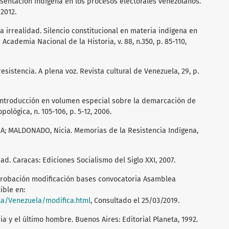
esentación indígena en los procesos electorales venezolanos.
 2012.
a irrealidad. Silencio constitucional en materia indígena en
 Academia Nacional de la Historia, v. 88, n.350, p. 85-110,
resistencia. A plena voz. Revista cultural de Venezuela, 29, p.
 Introducción en volumen especial sobre la demarcación de
ológica, n. 105-106, p. 5-12, 2006.
; MALDONADO, Nicia. Memorias de la Resistencia Indígena,
ad. Caracas: Ediciones Socialismo del Siglo XXI, 2007.
probación modificación bases convocatoria Asamblea
ible en:
ta/Venezuela/modifica.html
, Consultado el 25/03/2019.
ria y el último hombre. Buenos Aires: Editorial Planeta, 1992.