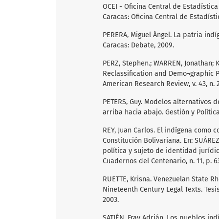
OCEI - Oficina Central de Estadístic
Caracas: Oficina Central de Estadísti
PERERA, Miguel Ángel. La patria indí
Caracas: Debate, 2009.
PERZ, Stephen.; WARREN, Jonathan; K
Reclassification and Demo¬graphic P
American Research Review, v. 43, n. 2,
PETERS, Guy. Modelos alternativos de
arriba hacia abajo. Gestión y Política P
REY, Juan Carlos. El indígena como co
Constitución Bolivariana. En: SUÁREZ
política y sujeto de identidad juríd
Cuadernos del Centenario, n. 11, p. 63
RUETTE, Krisna. Venezuelan State Rhe
Nineteenth Century Legal Texts. Tesis
2003.
SATIÉN, Fray Adrián. Los pueblos ind