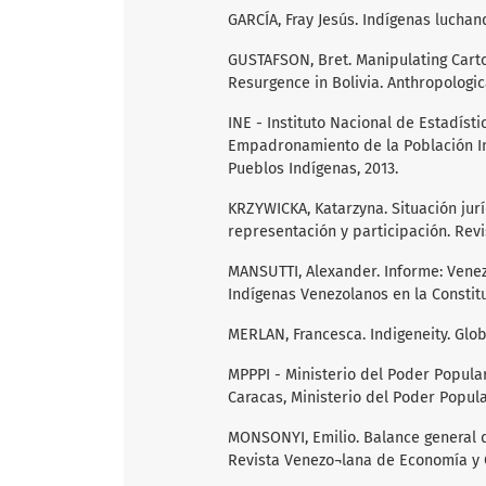
GARCÍA, Fray Jesús. Indígenas luchand
GUSTAFSON, Bret. Manipulating Carto
Resurgence in Bolivia. Anthropological
INE - Instituto Nacional de Estadíst
Empadronamiento de la Población Ind
Pueblos Indígenas, 2013.
KRZYWICKA, Katarzyna. Situación jur
representación y participación. Revist
MANSUTTI, Alexander. Informe: Venez
Indígenas Venezolanos en la Constituye
MERLAN, Francesca. Indigeneity. Globa
MPPPI - Ministerio del Poder Popula
Caracas, Ministerio del Poder Popula
MONSONYI, Emilio. Balance general d
Revista Venezo¬lana de Economía y Cien