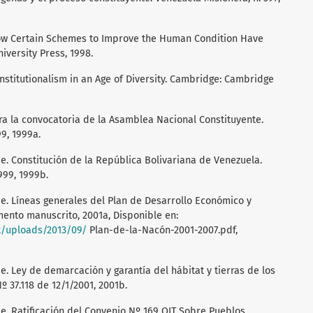
 How Certain Schemes to Improve the Human Condition Have
iversity Press, 1998.
onstitutionalism in an Age of Diversity. Cambridge: Cambridge
a la convocatoria de la Asamblea Nacional Constituyente.
99, 1999a.
. Constitución de la República Bolivariana de Venezuela.
999, 1999b.
. Líneas generales del Plan de Desarrollo Económico y
mento manuscrito, 2001a, Disponible en:
t/uploads/2013/09/
Plan-de-la-Nacón-2001-2007.pdf,
. Ley de demarcación y garantía del hábitat y tierras de los
º 37.118 de 12/1/2001, 2001b.
. Ratificación del Convenio Nº 169 OIT Sobre Pueblos