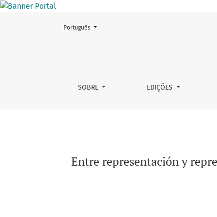
Mudar o idioma. O atual é:
Português
Entre representación y representantes: los p
SOBRE
EDIÇÕES
Entre representación y repre