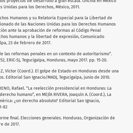
os proyectos de desarrollo a gran escala. Oficina en México
s Unidas para los Derechos, México, 2011.
chos Humanos y su Relatoría Especial para la Libertad de
misionado de las Naciones Unidas para los Derechos Humanos
ón ante la aprobación de reformas al Código Penal
chos humanos y la libertad de expresión, Comunicado
lpa, 23 de febrero de 2017.
 de las reformas penales en un contexto de autoritarismo”.
52, ERIC-SJ, Tegucigalpa, Honduras, mayo 2017. pp. 15-20.
Z, Víctor (Coord.). El golpe de Estado en Honduras desde una
. Editorial San Ignacio/MADJ, Tegucigalpa, junio de 2010.
RENO, Rafael. “La reelección presidencial en Honduras: La
 derecho humano”, en MEJÍA RIVERA, Joaquín A. (Coord.), La
érica: ¿un derecho absoluto? Editorial San Ignacio,
1-82
orme final. Elecciones generales. Honduras, Organización de
e de 2017.