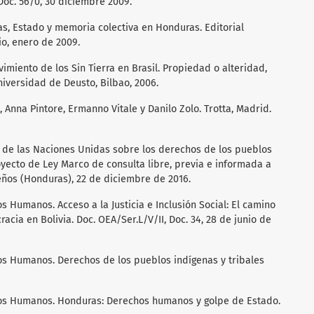
oc. 56/0, 30 diciembre 2009.
s, Estado y memoria colectiva en Honduras. Editorial
io, enero de 2009.
miento de los Sin Tierra en Brasil. Propiedad o alteridad,
iversidad de Deusto, Bilbao, 2006.
, Anna Pintore, Ermanno Vitale y Danilo Zolo. Trotta, Madrid.
l de las Naciones Unidas sobre los derechos de los pueblos
oyecto de Ley Marco de consulta libre, previa e informada a
ños (Honduras), 22 de diciembre de 2016.
 Humanos. Acceso a la Justicia e Inclusión Social: El camino
acia en Bolivia. Doc. OEA/Ser.L/V/II, Doc. 34, 28 de junio de
s Humanos. Derechos de los pueblos indígenas y tribales
os Humanos. Honduras: Derechos humanos y golpe de Estado.