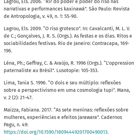
Lagrou, Els. 2006. “Rir do poder e poder do riso nas
narrativas e performances kaxinawá”. São Paulo: Revista
de Antropologia, v. 49, n. 1: 55-90.
Lagrou, Els. 2009. “O riso grotesco”. In: Cavalcanti, M. L. V.
de C.; Gonçalves, J. R. S. (Orgs.). As festas e os dias. Ritos e
sociabilidades festivas. Rio de Janeiro: Contracapa, 169-
196.
Léna, Ph.; Geffray, C. & Araújo, R. 1996 (Orgs.). “L’oppression
paternaliste au Brésil”. Lusotopie: 105-353.
Lima, Tania S. 1996. “O dois e seu múltiplo: reflexões
sobre a perspectivismo em uma cosmologia tupi”. Mana,
v. 2 (2): 21-47.
Maizza, Fabiana. 2017. “As sete meninas: reflexões sobre
mulheres, experiências e efeitos Jarawara”. Cadernos
Pagu, n. 49:
https://doi.org/10.1590/18094449201700490013
.