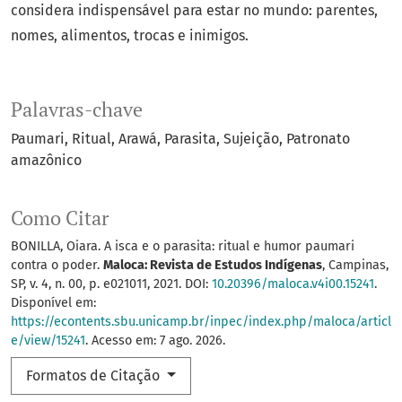
considera indispensável para estar no mundo: parentes,
nomes, alimentos, trocas e inimigos.
Palavras-chave
Paumari
Ritual
Arawá
Parasita
Sujeição
Patronato
amazônico
Como Citar
BONILLA, Oiara. A isca e o parasita: ritual e humor paumari
contra o poder.
Maloca: Revista de Estudos Indígenas
, Campinas,
SP, v. 4, n. 00, p. e021011, 2021. DOI:
10.20396/maloca.v4i00.15241
.
Disponível em:
https://econtents.sbu.unicamp.br/inpec/index.php/maloca/articl
e/view/15241
. Acesso em: 7 ago. 2026.
Formatos de Citação