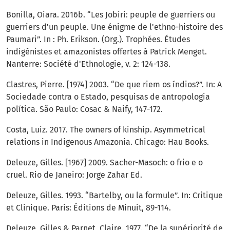
Bonilla, Oiara. 2016b. “Les Jobiri: peuple de guerriers ou
guerriers d'un peuple. Une énigme de l'ethno-histoire des
Paumari”. In : Ph. Erikson. (Org.). Trophées. Études
indigénistes et amazonistes offertes à Patrick Menget.
Nanterre: Société d'Ethnologie, v. 2: 124-138.
Clastres, Pierre. [1974] 2003. “De que riem os índios?”. In: A
Sociedade contra o Estado, pesquisas de antropologia
política. São Paulo: Cosac & Naify, 147-172.
Costa, Luiz. 2017. The owners of kinship. Asymmetrical
relations in Indigenous Amazonia. Chicago: Hau Books.
Deleuze, Gilles. [1967] 2009. Sacher-Masoch: o frio e o
cruel. Rio de Janeiro: Jorge Zahar Ed.
Deleuze, Gilles. 1993. “Bartelby, ou la formule”. In: Critique
et Clinique. Paris: Éditions de Minuit, 89-114.
Deleuze, Gilles & Parnet, Claire. 1977. “De la supériorité de