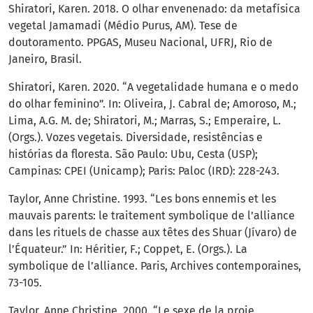
Shiratori, Karen. 2018. O olhar envenenado: da metafísica
vegetal Jamamadi (Médio Purus, AM). Tese de
doutoramento. PPGAS, Museu Nacional, UFRJ, Rio de
Janeiro, Brasil.
Shiratori, Karen. 2020. “A vegetalidade humana e o medo
do olhar feminino”. In: Oliveira, J. Cabral de; Amoroso, M.;
Lima, A.G. M. de; Shiratori, M.; Marras, S.; Emperaire, L.
(Orgs.). Vozes vegetais. Diversidade, resistências e
histórias da floresta. São Paulo: Ubu, Cesta (USP);
Campinas: CPEI (Unicamp); Paris: Paloc (IRD): 228-243.
Taylor, Anne Christine. 1993. “Les bons ennemis et les
mauvais parents: le traitement symbolique de l’alliance
dans les rituels de chasse aux têtes des Shuar (Jívaro) de
l’Équateur.” In: Héritier, F.; Coppet, E. (Orgs.). La
symbolique de l’alliance. Paris, Archives contemporaines,
73-105.
Taylor, Anne Christine. 2000. “Le sexe de la proie.