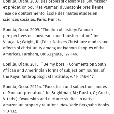
Bonilla, Oiara. 2007. Des proies si désirables. Soumission
et prédation pour les Paumari d’Amazonie brésilienne.
Tese de doutoramento. École des hautes études en
sciences sociales, Paris, França.
Bonilla, Oiara. 2009. “The skin of history: Paumari
perspectives on conversion and transformation”. In:
Vilaça, A.; Wright, R. (Eds.). Natives Christians: modes and
effects of christianity among Indigenous Peoples of the
Americas. Farnham, UK: Asghate, 127-146.
Bonilla, Oiara. 2013. “`Be my boss! - Comments on South
African and Amerindian forms of subjection”. Journal of
the Royal Anthropological Institute, v. 19: 246-247.
Bonilla, Oiara. 2016a. “Parasitism and subjection: modes
of Paumari predation”. In: Brightman, M.; Fausto, C.; Grotti,
V. (eds.). Ownership and nurture: studies in native
amazonian property relations. New York: Berghahn Books,
110-132.