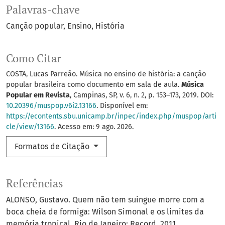
Palavras-chave
Canção popular
Ensino
História
Como Citar
COSTA, Lucas Parreão. Música no ensino de história: a canção
popular brasileira como documento em sala de aula.
Música
Popular em Revista
, Campinas, SP, v. 6, n. 2, p. 153–173, 2019. DOI:
10.20396/muspop.v6i2.13166
. Disponível em:
https://econtents.sbu.unicamp.br/inpec/index.php/muspop/arti
cle/view/13166
. Acesso em: 9 ago. 2026.
Formatos de Citação
Referências
ALONSO, Gustavo. Quem não tem suingue morre com a
boca cheia de formiga: Wilson Simonal e os limites da
memória tropical. Rio de Janeiro: Record, 2011.