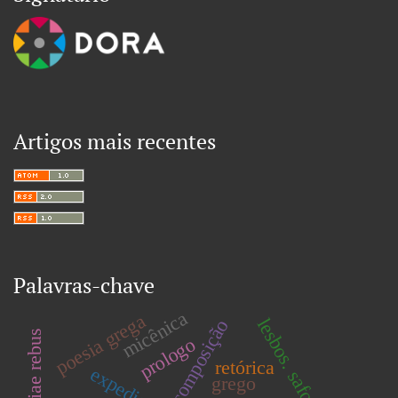
Artigos mais recentes
Palavras-chave
micênica
poesia grega
lesbos. safo. poesia.
composição
prologo
retórica
expediente.
grego