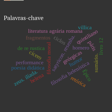
Palavras-chave
villica
literatura agrária romana
quintiliano
satyricon. resenha.
ciclos
fragmentos
livro 12
páris
filosofia moral
homero
de re rustica
cícero
geórgicas
sumário.
humor
performance
filosofia helenística
poesia didática
Épico
zeus. ilíada.
helena
retórica