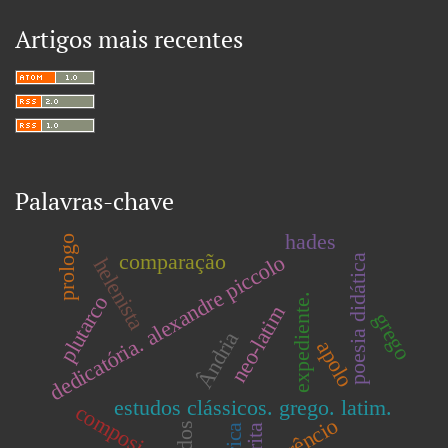
Artigos mais recentes
Palavras-chave
hades
prologo
comparação
dedicatória. alexandre piccolo
poesia didática
helenista
expediente.
plutarco
neo-latim
grego
Ândria
apolo
estudos clássicos. grego. latim.
composição
terêncio