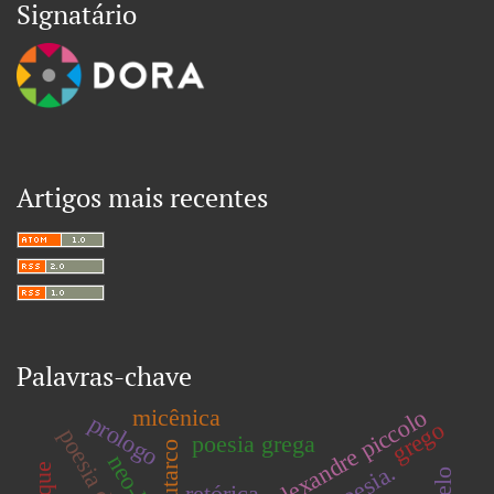
Signatário
Artigos mais recentes
Palavras-chave
micênica
dedicatória. alexandre piccolo
prologo
grego
poesia grega
plutarco
retórica