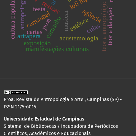
antropologia
teoria antropológica
cultura popular
ressoar
festa
agência
teoria da ação
carnaubal
musicar
carnaúba
estética
proa
cuias
cartas
aritapera
acustemologia
exposição
manifestações culturais
Proa: Revista de Antropologia e Arte., Campinas (SP) -
ISSN 2175-6015.
Universidade Estadual de Campinas
Sistema de Bibliotecas / Incubadora de Periódicos
Científicos, Acadêmicos e Educacionais