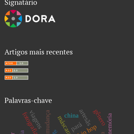
Signatário
Artigos mais recentes
Palavras-chave
artesãs
gênero
viagens
mudança
fotografia
china
memória
máscara
pará
lofi hip hop
arte