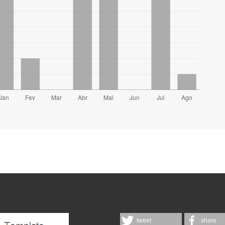
tweet
share