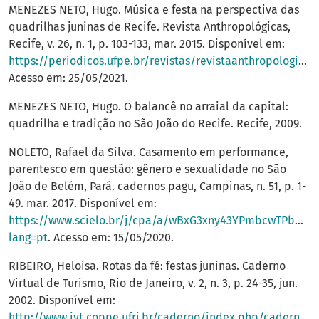
MENEZES NETO, Hugo. Música e festa na perspectiva das
quadrilhas juninas de Recife. Revista Anthropológicas,
Recife, v. 26, n. 1, p. 103-133, mar. 2015. Disponível em:
https://periodicos.ufpe.br/revistas/revistaanthropologicas/article/view/23907
Acesso em: 25/05/2021.
MENEZES NETO, Hugo. O balancê no arraial da capital:
quadrilha e tradição no São João do Recife. Recife, 2009.
NOLETO, Rafael da Silva. Casamento em performance,
parentesco em questão: gênero e sexualidade no São
João de Belém, Pará. cadernos pagu, Campinas, n. 51, p. 1-
49. mar. 2017. Disponível em:
https://www.scielo.br/j/cpa/a/wBxG3xny43YPmbcwTPbWNF
lang=pt
. Acesso em: 15/05/2020.
RIBEIRO, Heloisa. Rotas da fé: festas juninas. Caderno
Virtual de Turismo, Rio de Janeiro, v. 2, n. 3, p. 24-35, jun.
2002. Disponível em:
http://www.ivt.coppe.ufrj.br/caderno/index.php/caderno/article/view/19