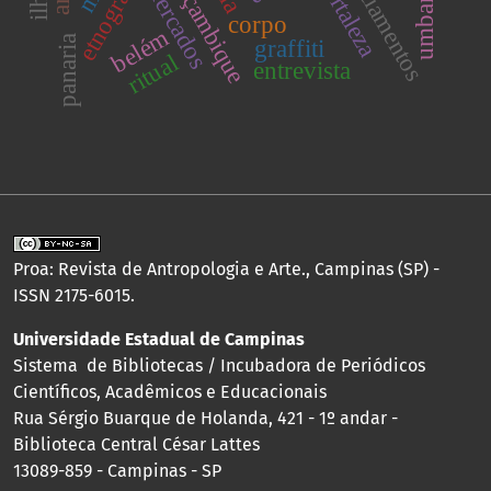
agenciamentos
moçambique
etnografia
umbanda
fortaleza
mercados
corpo
belém
panaria
graffiti
ritual
entrevista
Proa: Revista de Antropologia e Arte., Campinas (SP) -
ISSN 2175-6015.
Universidade Estadual de Campinas
Sistema de Bibliotecas / Incubadora de Periódicos
Científicos, Acadêmicos e Educacionais
Rua Sérgio Buarque de Holanda, 421 - 1º andar -
Biblioteca Central César Lattes
13089-859 - Campinas - SP