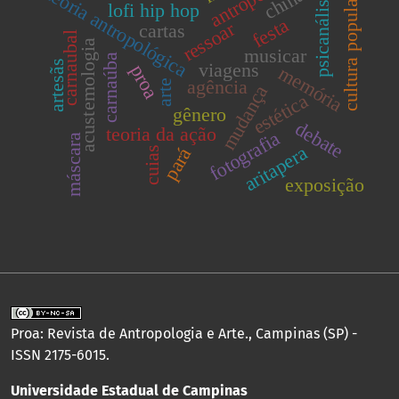
teoria antropológica
china
psicanálise
cultura popular
lofi hip hop
festa
ressoar
cartas
carnaubal
acustemologia
musicar
carnaúba
artesãs
viagens
proa
memória
agência
arte
mudança
estética
gênero
debate
teoria da ação
fotografia
máscara
aritapera
pará
cuias
exposição
Proa: Revista de Antropologia e Arte., Campinas (SP) -
ISSN 2175-6015.
Universidade Estadual de Campinas