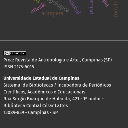
psicanálise
carnaubal
fortaleza
artesãs
aritapera
Proa: Revista de Antropologia e Arte., Campinas (SP) -
ISSN 2175-6015.
Universidade Estadual de Campinas
Sistema de Bibliotecas / Incubadora de Periódicos
Científicos, Acadêmicos e Educacionais
Rua Sérgio Buarque de Holanda, 421 - 1º andar -
Biblioteca Central César Lattes
13089-859 - Campinas - SP