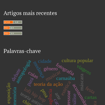
Artigos mais recentes
Palavras-chave
cultura popular
cidade
antropologia
mudança
fotografia
viagens
gênero
debate
musicar
cuias
máscara
carnaúba
pará
estética
teoria da ação
acustemologia
exposição
festa
lofi hip hop
memória
proa
agência
ressoar
teoria antropológica
arte
cartas
china