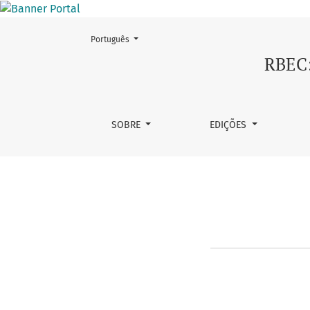
Mudar o idioma. O atual é:
Português
Regimento
RBEC:
SOBRE
EDIÇÕES