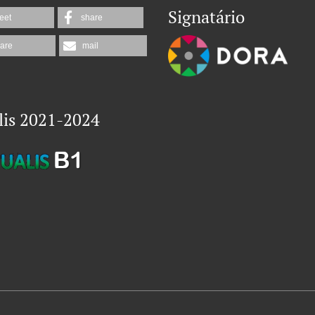
Signatário
eet
share
are
mail
lis 2021-2024