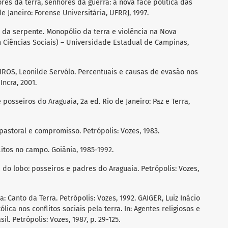
es da terra, senhores da guerra: a nova face política das
de Janeiro: Forense Universitária, UFRRJ, 1997.
 da serpente. Monopólio da terra e violência na Nova
 Ciências Sociais) – Universidade Estadual de Campinas,
ROS, Leonilde Servólo. Percentuais e causas de evasão nos
Incra, 2001.
posseiros do Araguaia, 2a ed. Rio de Janeiro: Paz e Terra,
astoral e compromisso. Petrópolis: Vozes, 1983.
tos no campo. Goiânia, 1985-1992.
 do lobo: posseiros e padres do Araguaia. Petrópolis: Vozes,
: Canto da Terra. Petrópolis: Vozes, 1992. GAIGER, Luiz Inácio
lica nos conflitos sociais pela terra. In: Agentes religiosos e
. Petrópolis: Vozes, 1987, p. 29-125.