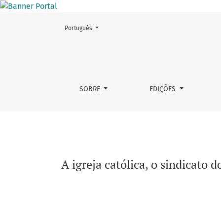
Mudar o idioma. O atual é:
Português
A igreja católica, o sindicato dos trabalhado
SOBRE
EDIÇÕES
A igreja católica, o sindicato 