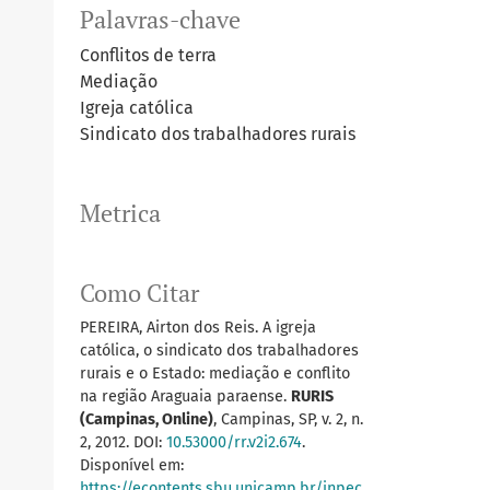
Palavras-chave
Conflitos de terra
Mediação
Igreja católica
Sindicato dos trabalhadores rurais
Metrica
Como Citar
PEREIRA, Airton dos Reis. A igreja
católica, o sindicato dos trabalhadores
rurais e o Estado: mediação e conflito
na região Araguaia paraense.
RURIS
(Campinas, Online)
, Campinas, SP, v. 2, n.
2, 2012. DOI:
10.53000/rr.v2i2.674
.
Disponível em:
https://econtents.sbu.unicamp.br/inpec