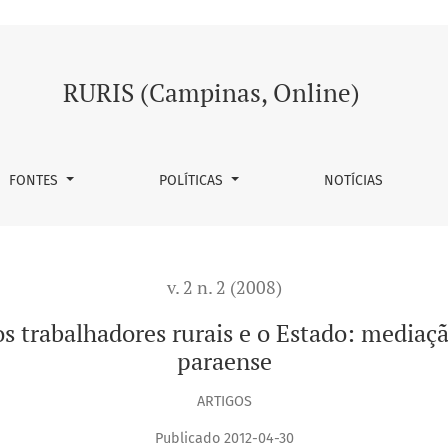
res rurais e o Estado: mediação e conflito na região Araguaia 
RURIS (Campinas, Online)
FONTES
POLÍTICAS
NOTÍCIAS
v. 2 n. 2 (2008)
dos trabalhadores rurais e o Estado: mediaç
paraense
ARTIGOS
Publicado 2012-04-30