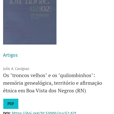
Artigos
Julie A. Cavignac
Os "troncos velhos" e os "quilombinhos":
memória genealógica, território e afirmação
étnica em Boa Vista dos Negros (RN)
PDF
DOI:
https://doi.org/10.53000/rr.v2i2.671