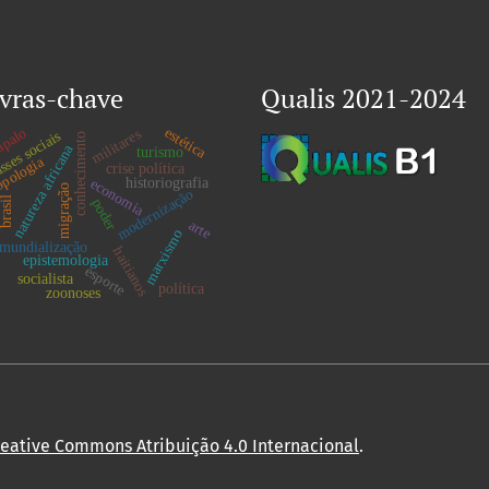
vras-chave
Qualis 2021-2024
estética
apalo
militares
sses sociais
conhecimento
natureza africana
turismo
opologia
crise política
historiografia
economia
migração
modernização
brasil
poder
arte
marxismo
mundialização
haitianos
epistemologia
esporte
socialista
política
zoonoses
reative Commons Atribuição 4.0 Internacional
.