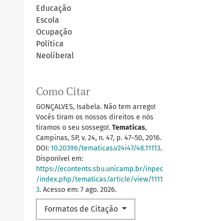
Educação
Escola
Ocupação
Política
Neoliberal
Como Citar
GONÇALVES, Isabela. Não tem arrego!
Vocês tiram os nossos direitos e nós
tiramos o seu sossego!.
Tematicas
,
Campinas, SP, v. 24, n. 47, p. 47–50, 2016.
DOI:
10.20396/tematicas.v24i47/48.11113
.
Disponível em:
https://econtents.sbu.unicamp.br/inpec
/index.php/tematicas/article/view/1111
3
. Acesso em: 7 ago. 2026.
Formatos de Citação