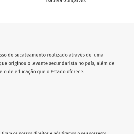
Isabela Gonçalves
cesso de sucateamento realizado através de uma
 que originou o levante secundarista no país, além de
elo de educação que o Estado oferece.
tiram os nossos direitos e nós tiramos o seu sossego!.