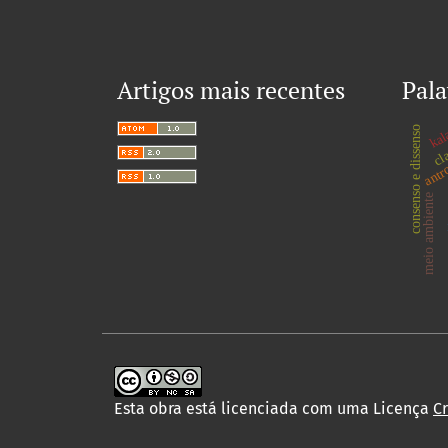
Artigos mais recentes
Pala
kal
cla
consenso e dissenso
antr
meio ambiente
Esta obra está licenciada com uma Licença
C