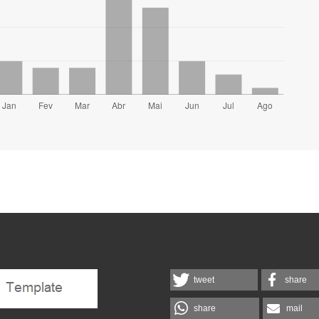
tweet
share
share
mail