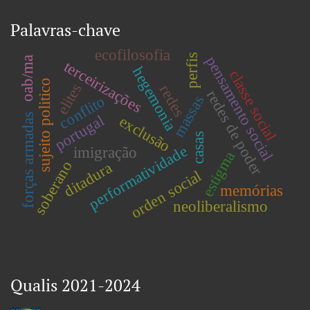
Palavras-chave
ecofilosofia
perfis
pensamento social
oab/ma
terceirizações
hegemonia
classe social
sujeito politico
elites
redes
redes de poder
conflito
massas
forças armadas
portugal
exclusão
casas
performatividade
imigração
estigma
soberano
ditadura
orden social
memórias
neoliberalismo
Qualis 2021-2024