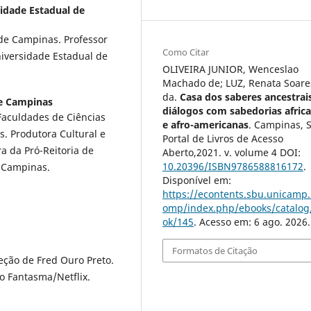
idade Estadual de
de Campinas. Professor
Como Citar
iversidade Estadual de
OLIVEIRA JUNIOR, Wenceslao
Machado de; LUZ, Renata Soare
da.
Casa dos saberes ancestrais
de Campinas
diálogos com sabedorias afric
aculdades de Ciências
e afro-americanas
. Campinas, S
. Produtora Cultural e
Portal de Livros de Acesso
ra da Pró-Reitoria de
Aberto,2021. v. volume 4 DOI:
10.20396/ISBN9786588816172
.
e Campinas.
Disponível em:
https://econtents.sbu.unicamp.
omp/index.php/ebooks/catalog
ok/145
. Acesso em: 6 ago. 2026.
Formatos de Citação
eção de Fred Ouro Preto.
io Fantasma/Netflix.