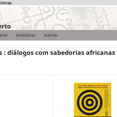
erto
ents
Estatísticas
Notícias
s : diálogos com sabedorias africanas