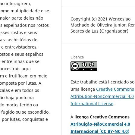
ao interagirem,
como multiplicidade e se
 maior parte deles não
Copyright (c) 2021 Wenceslao
Machado de Oliveira Junior, Re
s espelhados nos rostos
Soares da Luz (Organizador)
esses rostos e seus
ra as histórias de
 e entrevistadores,
ostos e seus espelhos
Licença
 entrelinhas que se
ancestrais aqui
em e frutificam em meio
Este trabalho está licenciado s
composta por lutas. A
uma licença
Creative Commons
scalas e em todos os
Attribution-NonCommercial 4.0
ão haja ponto na
International License
.
do morto, ferido ou
 fugido ou se escondido.
A
licença Creative Commons
por lutas, conquistas e
Atribuição-NãoComercial 4.0
Internacional
(
CC BY-NC 4.0
)