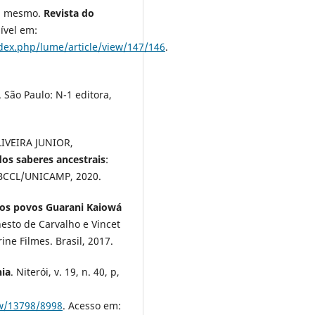
si mesmo.
Revista do
nível em:
ndex.php/lume/article/view/147/146
.
. São Paulo: N-1 editora,
LIVEIRA JUNIOR,
dos saberes ancestrais
:
 BCCL/UNICAMP, 2020.
 dos povos Guarani Kaiowá
esto de Carvalho e Vincet
ine Filmes. Brasil, 2017.
ia
. Niterói, v. 19, n. 40, p,
ew/13798/8998
. Acesso em: