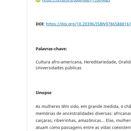
https://orcid.org/0000-0001-7550-0083
DOI:
https://doi.org/10.20396/ISBN9786588816
Palavras-chave:
Cultura afro-americana, Hereditariedade, Oralid
Universidades públicas
Sinopse
As mulheres têm sido, em grande medida, o chão
memórias de ancestralidades diversas: africanas
caiçaras, ribeirinhas, amazônicas... Elas, mulhe
atuam como passagens entre as vidas coexiste