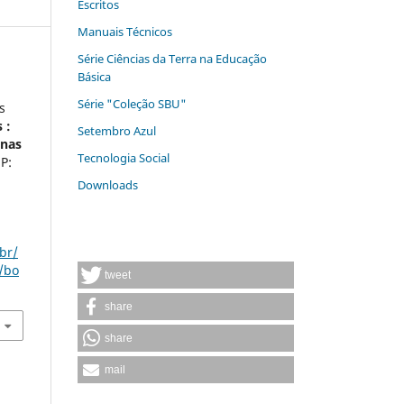
Escritos
Manuais Técnicos
Série Ciências da Terra na Educação
Básica
Série "Coleção SBU"
s
 :
Setembro Azul
anas
Tecnologia Social
P:
Downloads
br/
/bo
tweet
share
share
mail