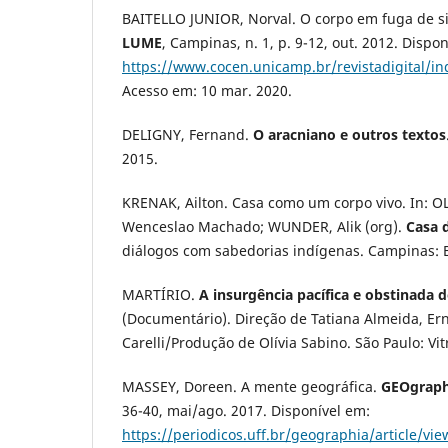
BAITELLO JUNIOR, Norval. O corpo em fuga de 
LUME
, Campinas, n. 1, p. 9-12, out. 2012. Dispo
https://www.cocen.unicamp.br/revistadigital/i
Acesso em: 10 mar. 2020.
DELIGNY, Fernand.
O aracniano e outros textos
2015.
KRENAK, Ailton. Casa como um corpo vivo. In: O
Wenceslao Machado; WUNDER, Alik (org).
Casa 
diálogos com sabedorias indígenas. Campinas:
MARTÍRIO.
A insurgência pacífica e obstinada
(Documentário). Direção de Tatiana Almeida, Ern
Carelli/Produção de Olívia Sabino. São Paulo: Vitr
MASSEY, Doreen. A mente geográfica.
GEOgraph
36-40, mai/ago. 2017. Disponível em:
https://periodicos.uff.br/geographia/article/vi