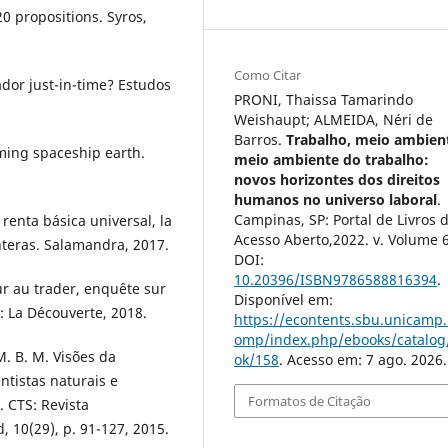
20 propositions. Syros,
Como Citar
ador just-in-time? Estudos
PRONI, Thaissa Tamarindo
Weishaupt; ALMEIDA, Néri de
Barros.
Trabalho, meio ambien
ming spaceship earth.
meio ambiente do trabalho:
novos horizontes dos direitos
humanos no universo laboral
.
Campinas, SP: Portal de Livros 
renta básica universal, la
Acesso Aberto,2022. v. Volume 
teras. Salamandra, 2017.
DOI:
10.20396/ISBN9786588816394
.
r au trader, enquête sur
Disponível em:
s: La Découverte, 2018.
https://econtents.sbu.unicamp.
omp/index.php/ebooks/catalog
. B. M. Visões da
ok/158
. Acesso em: 7 ago. 2026.
ntistas naturais e
Formatos de Citação
 CTS: Revista
, 10(29), p. 91-127, 2015.