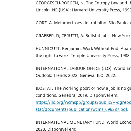
GEORGESCU-ROEGEN, N. The Entropy Law and t
Lincoln, NE (USA): Harvard University Press, 199
GORZ, A. Metamorfoses do trabalho. São Paulo:
GRAEBER, D; CERUTTI, A. Bullshit Jobs. New York
HUNNICUTT, Benjamin. Work Without End: Aband
the right to work. Temple University Press, 1988.
INTERNATIONAL LABOUR OFFICE (ILO). World Em
Outlook: Trends 2022. Geneva: ILO, 2022.
ILOSTAT. The working poor: or how a job is no g
conditions. Genebra, 2019. Disponível em:
https://ilo.org/wcmsp5/groups/public/---dgrepor
stat/documents/publication/wcms_696387.pdf
.
INTERNATIONAL MONETARY FUND. World Econom
2020. Disponível em: