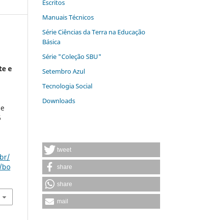
Escritos
Manuais Técnicos
Série Ciências da Terra na Educação
Básica
Série "Coleção SBU"
te e
Setembro Azul
Tecnologia Social
Downloads
de
6
tweet
br/
/bo
share
share
mail