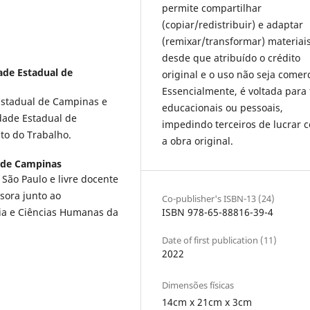
permite compartilhar
(copiar/redistribuir) e adaptar
(remixar/transformar) materiais
desde que atribuído o crédito
ade Estadual de
original e o uso não seja comerc
Essencialmente, é voltada para 
Estadual de Campinas e
educacionais ou pessoais,
idade Estadual de
impedindo terceiros de lucrar 
ito do Trabalho.
a obra original.
 de Campinas
 São Paulo e livre docente
sora junto ao
Co-publisher's ISBN-13 (24)
ISBN 978-65-88816-39-4
fia e Ciências Humanas da
Date of first publication (11)
2022
Dimensões físicas
14cm x 21cm x 3cm