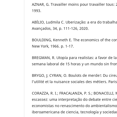
AZNAR, G. Travailler moins pour travailler tous: 
1993.
ABÍLIO, Ludmila C. Uberização: a era do trabalh
Avançados, 34, p. 111-126, 2020.
BOULDING, Kenneth E. The economics of the co
New York, 1966. p. 1-17.
BREGMAN, R. Utopía para realistas: a favor de la 
semana laboral de 15 horas y un mundo sin fron
BRYGO, J; CYRAN, O. Boulots de merde!: Du cireu
l’utilité et la nuisance sociales des métiers. Pari
CORAZZA, R. I.; FRACALANZA, P. S.; BONACELLI, M
escassez: uma interpretação do debate entre cie
economistas no renascimento do ambientalismo.
iberoamericana de ciencia, tecnología y sociedad