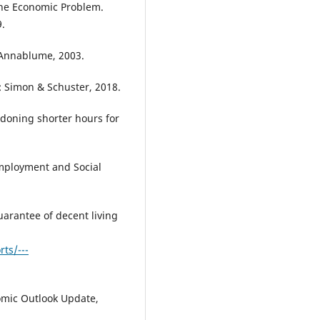
he Economic Problem.
9.
 Annablume, 2003.
: Simon & Schuster, 2018.
oning shorter hours for
ployment and Social
uarantee of decent living
ts/---
ic Outlook Update,