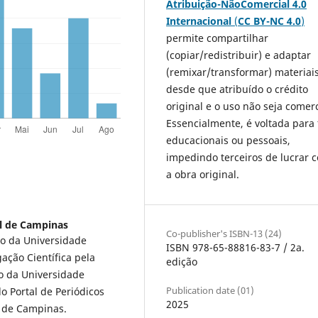
Atribuição-NãoComercial 4.0
Internacional
(
CC BY-NC 4.0
)
permite compartilhar
(copiar/redistribuir) e adaptar
(remixar/transformar) materiais
desde que atribuído o crédito
original e o uso não seja comerc
Essencialmente, é voltada para 
educacionais ou pessoais,
impedindo terceiros de lucrar 
a obra original.
l de Campinas
Co-publisher's ISBN-13 (24)
o da Universidade
ISBN 978-65-88816-83-7 / 2a.
ção Científica pela
edição
o da Universidade
Publication date (01)
o Portal de Periódicos
2025
l de Campinas.