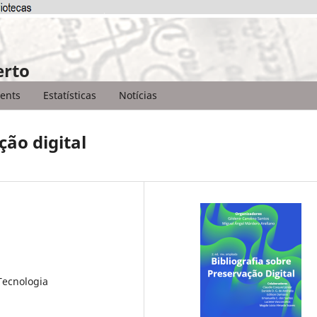
erto
ents
Estatísticas
Notícias
ção digital
 Tecnologia