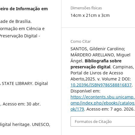
Dimensões físicas
ileiro de Informação em
14cm x 21cm x 3cm
ade de Brasília.
nformação em Ciência e
reservação Digital -
Como Citar
SANTOS, Gildenir Carolino;
MÁRDERO ARELLANO, Miguel
Ángel.
Bibliografia sobre
preservação digital
. Campinas,
Portal de Livros de Acesso
Aberto,2025. v. Volume 2 DOI:
 STATE LIBRARY. Digital
10.20396/ISBN9786588816837
.
Disponível em:
https://econtents.sbu.unicamp.
omp/index.php/ebooks/catalog
C
. Acesso em: 30 abr.
ok/179
. Acesso em: 7 ago. 2026.
Formatos de Citação
digital heritage. UNESCO,