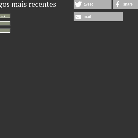
gos mais recentes
tweet
share
mail