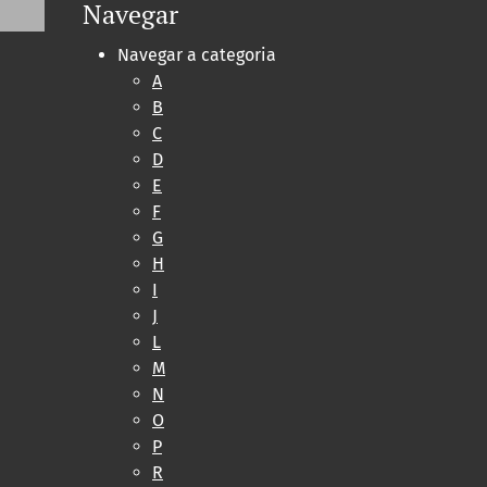
Navegar
Navegar a categoria
A
B
C
D
E
F
G
H
I
J
L
M
N
O
P
R