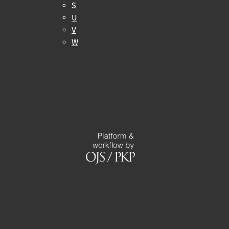
S
U
V
W