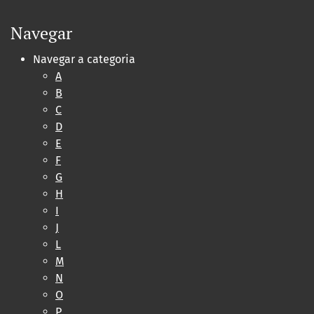
Navegar
Navegar a categoria
A
B
C
D
E
F
G
H
I
J
L
M
N
O
P