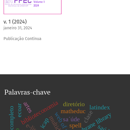
v. 1 (2024)
janeiro 31, 2024
Publicação Contínua
Palavras-chave
biblioteconomia
artes
diretório
ecoar
latindex
matheduc
clase
web of science
cochrane library
sa´úde
icap
spell
e-lis
saúde