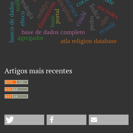
banco de dados completo
multidisciplinar
teologia
redib
redalyc
dimensions
socindex
Índice
portal
cinahl
ebsco
rilm
base
pedro
econlit
base de dados completo
agregador
atla religion database
Artigos mais recentes