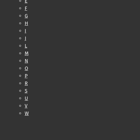
E
F
G
H
I
J
L
M
N
O
P
R
S
U
V
W