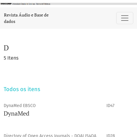
D
Revista Áudio e Base de
dados
D
5 Itens
Todos os itens
DynaMed EBSCO
ID47
DynaMed
Directory of Open Access Journals - DOAJ IS4OA
ID28