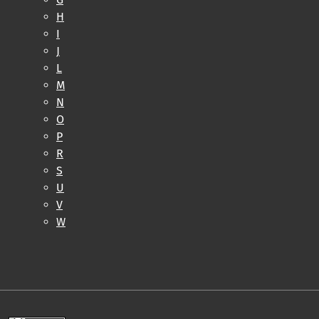
H
I
J
L
M
N
O
P
R
S
U
V
W