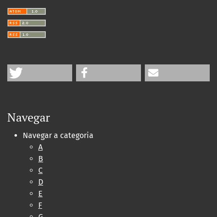
Navegar
Navegar a categoria
A
B
C
D
E
F
G