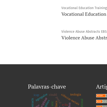
Vocational Education Training
Vocational Education
Violence Abuse Abstracts EB
Violence Abuse Abstr
Palavras-chave
Arti
agregador
ciências sociais
teologia
cinahl
icap
portal
multidisciplinar
ibecs
eric
is4oa
e-lis
jstor