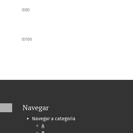
ID65
ID100
Navegar
Navegar a categoria
A
B