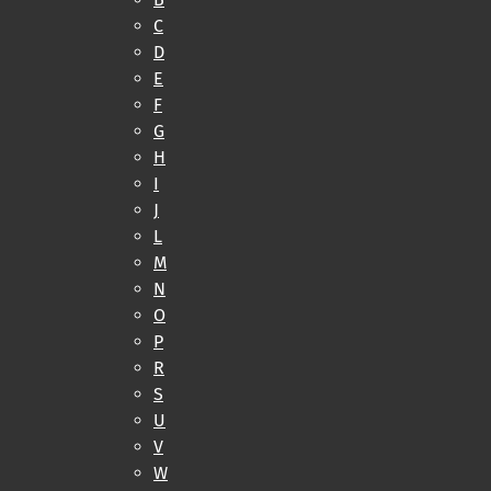
C
D
E
F
G
H
I
J
L
M
N
O
P
R
S
U
V
W