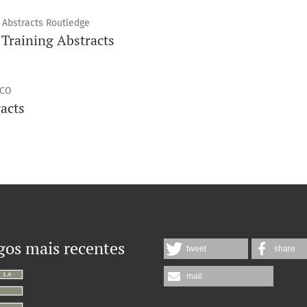
 Abstracts Routledge
 Training Abstracts
SCO
acts
gos mais recentes
tweet
share
mail