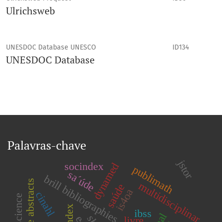
Ulrichsweb
UNESDOC Database UNESCO
ID134
UNESDOC Database
Palavras-chave
jstor
socindex
dynamed
publimath
sa´úde
brill bibliographies
multidisciplinar
saúde
is4oa
cinahl
ibss
livre