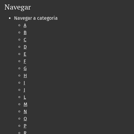
Navegar
Navegar a categoria
A
B
C
D
E
F
G
H
I
J
L
M
N
O
P
R