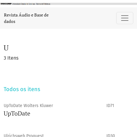
U
Revista Áudio e Base de
dados
U
3 Itens
Todos os itens
UpToDate Wolters Kluwer
ID71
UpToDate
Ulrichsweb Proquest
ID30