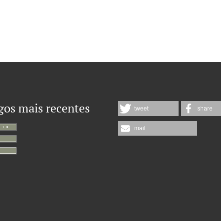
gos mais recentes
tweet
share
mail