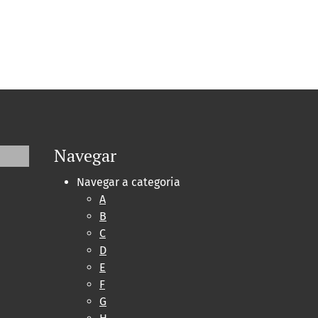
Navegar
Navegar a categoria
A
B
C
D
E
F
G