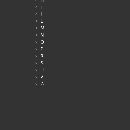
H
I
J
L
M
N
O
P
R
S
U
V
W