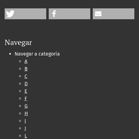
Navegar
Navegar a categoria
A
B
C
D
E
F
G
H
I
J
L