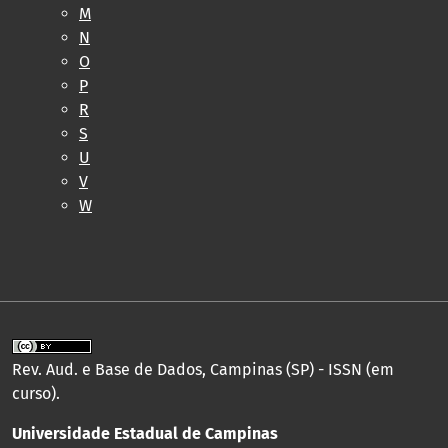
M
N
O
P
R
S
U
V
W
Rev. Aud. e Base de Dados, Campinas (SP) - ISSN (em
curso).
Universidade Estadual de Campinas