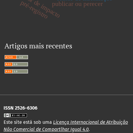
fator de impacto
pré-registro
publicar ou perecer
Artigos mais recentes
ISSN 2526-6306
Este site está sob uma
Licença Internacional de Atribuição
Não Comercial de Compartlhar Igual 4.0
.