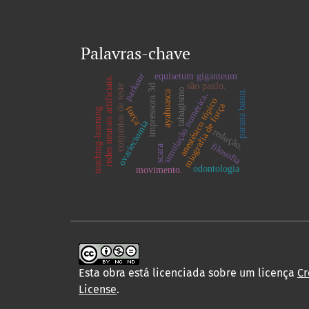
Palavras-chave
parkour
equisetum giganteum
redes neurais artificiais.
são paulo.
conjuntos de teste
impressora 3d
tabagismo
paraná basin.
ayahuasca
simulação numérica.
anestésico tópico
miografia de força
força
teaching-learning
ovariectomia
redução.
filosofia
scara
odontologia
movimento.
Esta obra está licenciada sobre um licença
Cr
License
.