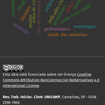
zona de cisalhamento
indicador cinemático
Área de conhecimento
dança
nado semi-atado
geophysics
filonitos
ensino
emprego
estratégias
performance
saúde das minorias
Esta obra está licenciada sobre um licença
Creative
Commons Attribution-NonCommercial-NoDerivatives 4.0
International License
.
Rev. Trab. Iniciac. Cient. UNICAMP
, Campinas, SP - ISSN
2596-1969.