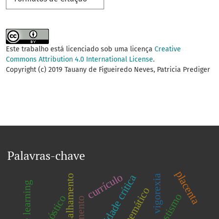
Este trabalho está licenciado sob uma licença
Creative
Commons Attribution 4.0 International License
.
Copyright (c) 2019 Tauany de Figueiredo Neves, Patricia Prediger
Palavras-chave
placenta
currículo
velocidade crítica
vigorexia
machine learning
travestismo
diagnóstico