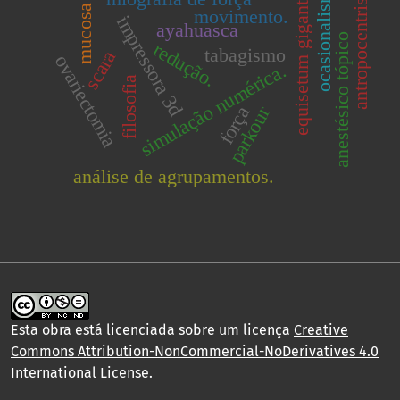
mucosa oral.
equisetum giganteum
antropocentrismo.
ocasionalismo
movimento.
impressora 3d
ayahuasca
anestésico tópico
redução.
tabagismo
scara
ovariectomia
simulação numérica.
filosofia
força
parkour
análise de agrupamentos.
Esta obra está licenciada sobre um licença
Creative
Commons Attribution-NonCommercial-NoDerivatives 4.0
International License
.