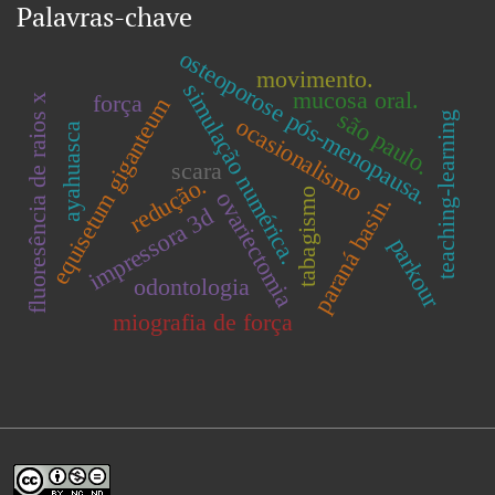
Palavras-chave
osteoporose pós-menopausa.
movimento.
simulação numérica.
mucosa oral.
força
fluoresência de raios x
equisetum giganteum
são paulo.
teaching-learning
ocasionalismo
ayahuasca
scara
redução.
tabagismo
ovariectomia
paraná basin.
impressora 3d
parkour
odontologia
miografia de força